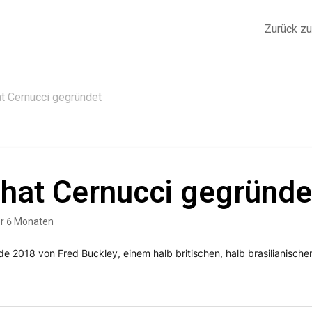
Zurück z
t Cernucci gegründet
hat Cernucci gegründe
or 6 Monaten
e 2018 von Fred Buckley, einem halb britischen, halb brasilianisch